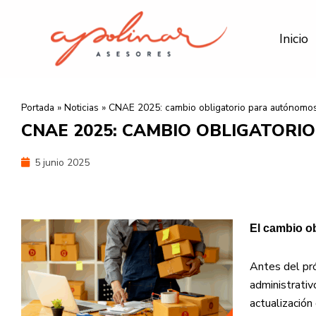
Ir
al
Inicio
contenido
Portada
»
Noticias
»
CNAE 2025: cambio obligatorio para autónomos
CNAE 2025: CAMBIO OBLIGATORI
5 junio 2025
El cambio o
Antes del pr
administrativ
actualización