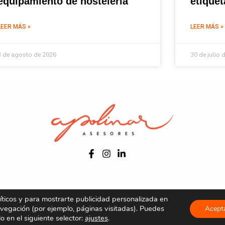
equipamiento de hostelería
etique
LEER MÁS »
LEER MÁS »
3 de agosto de 2026
30 de julio 
Aviso legal
Política de privacidad
Política de cookies
líticos y para mostrarte publicidad personalizada en
avegación (por ejemplo, páginas visitadas). Puedes
Acept
Copyright © 2026 Apolinar Asesores
lo en el siguiente selector:
ajustes
.