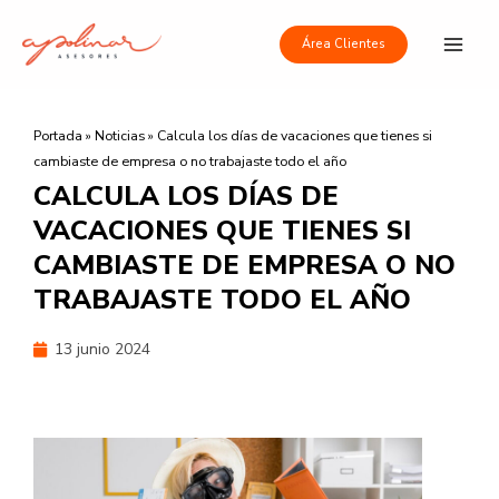
Ir
Main
al
Área Clientes
Men
contenido
Portada
»
Noticias
»
Calcula los días de vacaciones que tienes si
cambiaste de empresa o no trabajaste todo el año
CALCULA LOS DÍAS DE
VACACIONES QUE TIENES SI
CAMBIASTE DE EMPRESA O NO
TRABAJASTE TODO EL AÑO
13 junio 2024