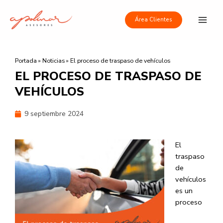
Ir
Main
al
Área Clientes
Men
contenido
Portada
»
Noticias
»
El proceso de traspaso de vehículos
EL PROCESO DE TRASPASO DE
VEHÍCULOS
9 septiembre 2024
El
traspaso
de
vehículos
es un
proceso