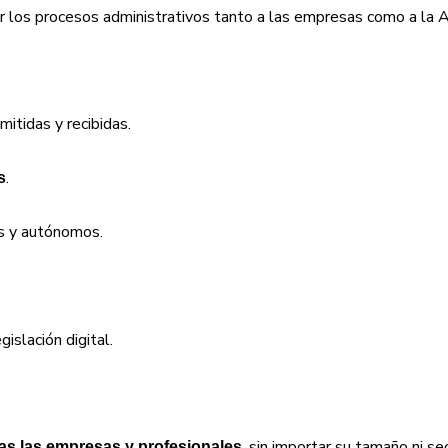
itar los procesos administrativos tanto a las empresas como a la A
mitidas y recibidas.
.
s
s y autónomos.
islación digital.
, sin importar su tamaño ni se
as las empresas y profesionales