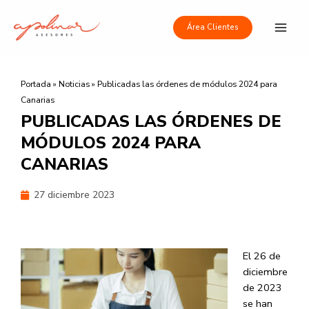
Ir
Main
al
Área Clientes
Men
contenido
Portada
»
Noticias
»
Publicadas las órdenes de módulos 2024 para
Canarias
PUBLICADAS LAS ÓRDENES DE
MÓDULOS 2024 PARA
CANARIAS
27 diciembre 2023
El 26 de
diciembre
de 2023
se han