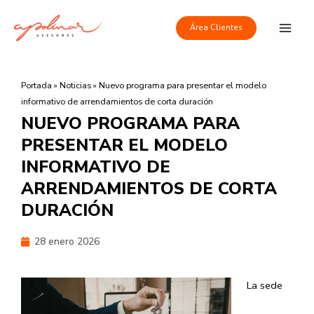
Ir
Main
al
Área Clientes
Men
contenido
Portada
»
Noticias
»
Nuevo programa para presentar el modelo
informativo de arrendamientos de corta duración
NUEVO PROGRAMA PARA
PRESENTAR EL MODELO
INFORMATIVO DE
ARRENDAMIENTOS DE CORTA
DURACIÓN
28 enero 2026
La sede