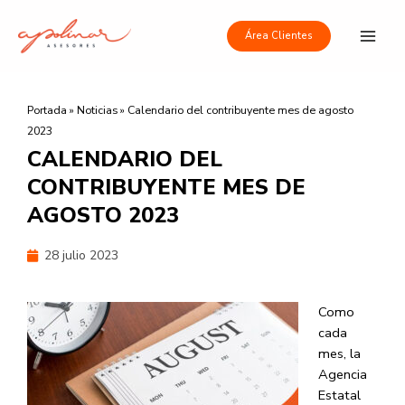
Ir
Main
al
Área Clientes
Men
contenido
Portada
»
Noticias
»
Calendario del contribuyente mes de agosto
2023
CALENDARIO DEL
CONTRIBUYENTE MES DE
AGOSTO 2023
28 julio 2023
Como
cada
mes, la
Agencia
Estatal