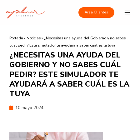
Ir
Main
al
Área Clientes
Men
contenido
Portada
»
Noticias
»
¿Necesitas una ayuda del Gobierno y no sabes
cuál pedir? Este simulador te ayudará a saber cuál es la tuya
¿NECESITAS UNA AYUDA DEL
GOBIERNO Y NO SABES CUÁL
PEDIR? ESTE SIMULADOR TE
AYUDARÁ A SABER CUÁL ES LA
TUYA
10 mayo 2024