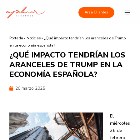
Ir
Main
al
Área Clientes
Men
contenido
Portada
»
Noticias
»
¿Qué impacto tendrían los aranceles de Trump
en la economía española?
¿QUÉ IMPACTO TENDRÍAN LOS
ARANCELES DE TRUMP EN LA
ECONOMÍA ESPAÑOLA?
20 marzo 2025
El
miércoles
26 de
febrero,