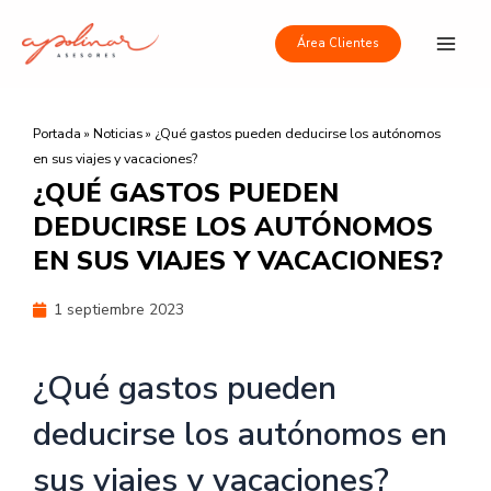
Ir
Main
al
Área Clientes
Men
contenido
Portada
»
Noticias
»
¿Qué gastos pueden deducirse los autónomos
en sus viajes y vacaciones?
¿QUÉ GASTOS PUEDEN
DEDUCIRSE LOS AUTÓNOMOS
EN SUS VIAJES Y VACACIONES?
1 septiembre 2023
¿Qué gastos pueden
deducirse los autónomos en
sus viajes y vacaciones?